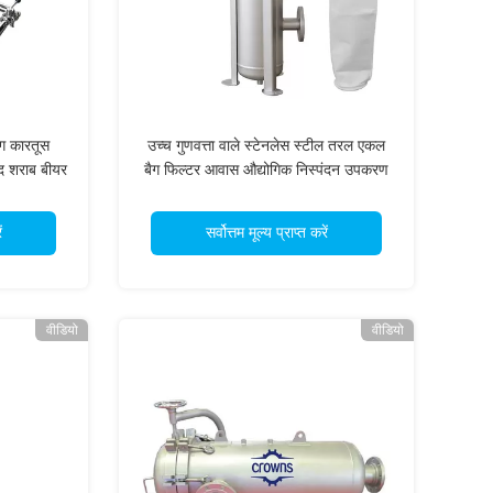
ैग कारतूस
उच्च गुणवत्ता वाले स्टेनलेस स्टील तरल एकल
द शराब बीयर
बैग फिल्टर आवास औद्योगिक निस्पंदन उपकरण
माण
ं
सर्वोत्तम मूल्य प्राप्त करें
वीडियो
वीडियो