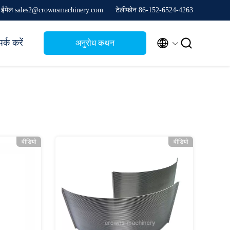
ईमेल sales2@crownsmachinery.com
टेलीफोन 86-152-6524-4263


पर्क करें
अनुरोध कथन
वीडियो
वीडियो