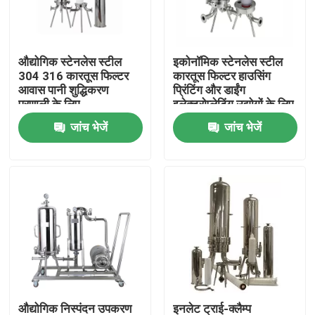
हमारे बारे में
औद्योगिक स्टेनलेस स्टील
इकोनॉमिक स्टेनलेस स्टील
304 316 कारतूस फिल्टर
कारतूस फिल्टर हाउसिंग
कारखाना भ्रमण
आवास पानी शुद्धिकरण
प्रिंटिंग और डाईंग
प्रणाली के लिए
इलेक्ट्रोप्लेटिंग उद्योगों के लिए
जांच भेजें
जांच भेजें
गुणवत्ता नियंत्रण
संपर्क करें
एक उद्धरण का अनुरोध करें
औद्योगिक जल फ़िल्टरिंग
औद्योगिक हेपा फ़िल्टर
औद्योगिक निस्पंदन उपकरण
इनलेट ट्राई-क्लैम्प