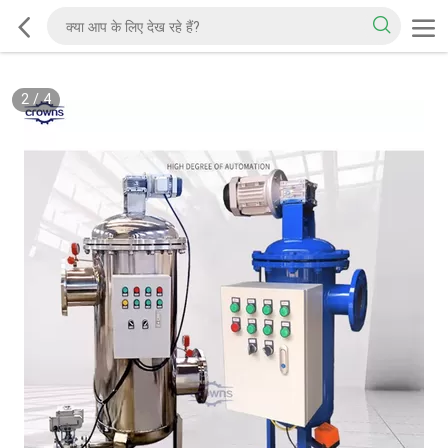
2
/
4