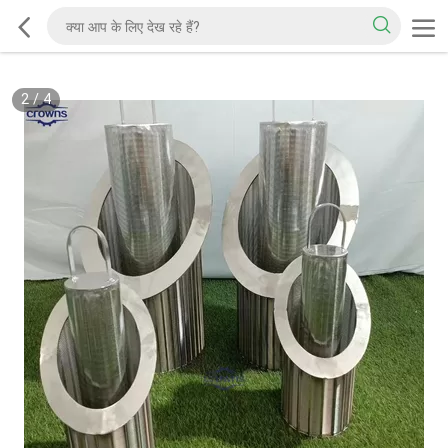
2
/
4