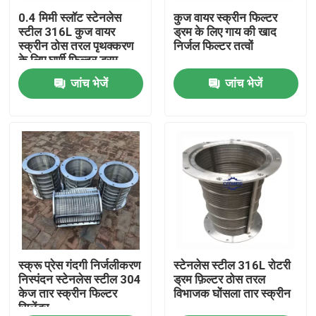
0.4 मिमी स्लॉट स्टेनलेस
कुज वायर स्क्रीन फिल्टर
स्टील 316L कुज वायर
ड्रम के लिए गाय की खाद
हमारे बारे में
स्क्रीन ठोस तरल पृथक्करण
निर्जल फिल्टर तत्वों
के लिए घूर्णी फिल्टर ड्रम
जांच भेजें
जांच भेजें
कारखाना भ्रमण
गुणवत्ता नियंत्रण
संपर्क करें
एक उद्धरण का अनुरोध करें
औद्योगिक जल फ़िल्टरिंग
स्क्रू प्रेस गंदगी निर्जलीकरण
स्टेनलेस स्टील 316L रोटरी
निस्पंदन स्टेनलेस स्टील 304
ड्रम फ़िल्टर ठोस तरल
केज तार स्क्रीन फिल्टर
विभाजक घोंसला तार स्क्रीन
सिलेंडर
औद्योगिक हेपा फ़िल्टर