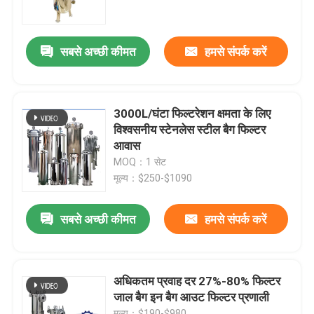
हमारे बारे में
सबसे अच्छी कीमत
हमसे संपर्क करें
कारखाना भ्रमण
3000L/घंटा फिल्टरेशन क्षमता के लिए
गुणवत्ता नियंत्रण
विश्वसनीय स्टेनलेस स्टील बैग फिल्टर
आवास
MOQ：1 सेट
संपर्क करें
मूल्य：$250-$1090
एक उद्धरण का अनुरोध करें
सबसे अच्छी कीमत
हमसे संपर्क करें
औद्योगिक जल फ़िल्टरिंग
अधिकतम प्रवाह दर 27%-80% फिल्टर
जाल बैग इन बैग आउट फिल्टर प्रणाली
औद्योगिक हेपा फ़िल्टर
मूल्य：$190-$980